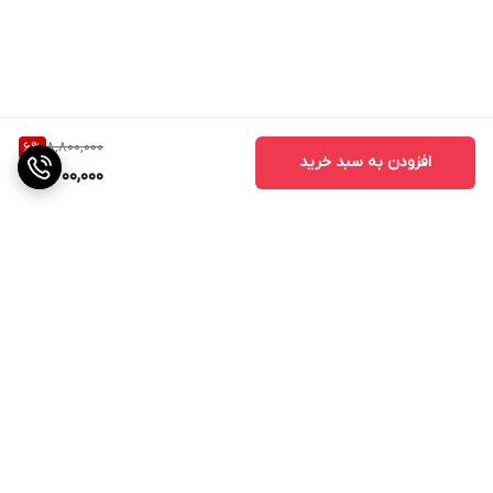
8,800,000
6
%
افزودن به سبد خرید
8,200,000
برگشت به بالا