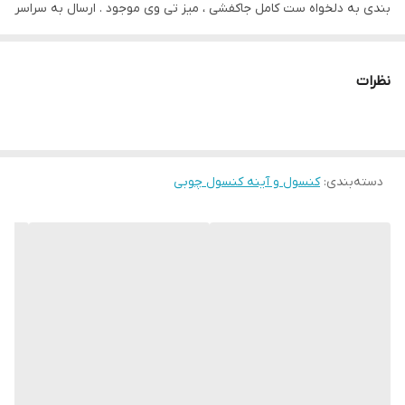
بندی به دلخواه ست کامل جاکفشی ، میز تی وی موجود . ارسال به سراسر
ایران . سپاس از اعتماد و انتخاب شما هموطنان عزیز🌷🙏🏻 گروه تولیدی
و پخش صنایع چوبی نایس گالری
نظرات
دسته‌بندی
:
کنسول و آینه کنسول چوبی