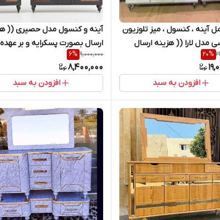
 آینه ، کنسول ، میز تلوزیون
آینه و کنسول مدل حصیری (( هز
ی مدل لارا (( هزینه ارسال
ارسال بصورت پسکرایه و بر عهده
6
%
9,000,000
20
%
2
مشتری پسکرایه می باشد. ))
مشتری ))
8,400,000
19,
افزودن به سبد
افزودن به سبد