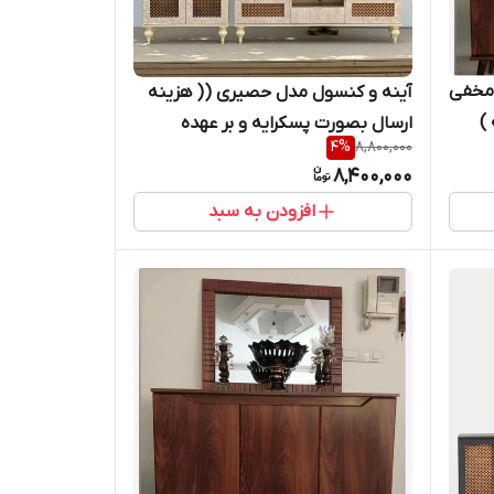
 مخفی
آینه و کنسول مدل حصیری (( هزینه
)
ارسال بصورت پسکرایه و بر عهده
4
%
8,800,000
مشتری )) کپی
8,400,000
افزودن به سبد