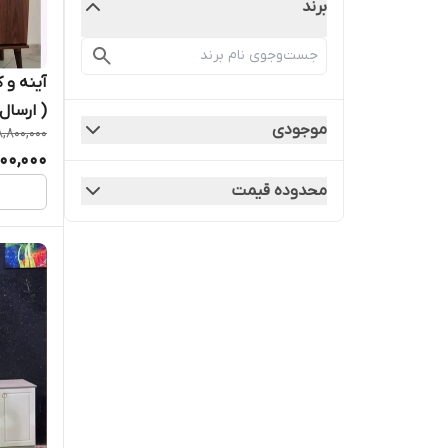
برند
آینه و
( ارسال
موجودی
8,800,000
200,000
محدوده قیمت