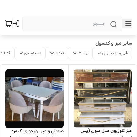
سایر میز و کنسول
پربازدیدترین
برندها
قیمت
دسته‌بندی
فقط م
میز تلوزیون مدل سون (پس
صندلی و میز نهارخوری 4 نفره