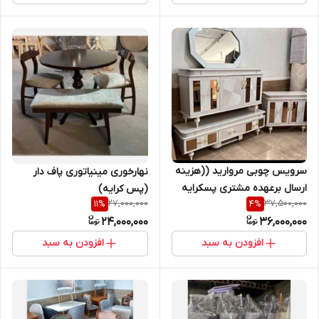
سرویس چوبی مروارید ((هزینه
نهارخوری مینیاتوری پاف دار
ارسال برعهده مشتری پسکرایه
(پس کرایه)
27,000,000
37,500,000
11
%
4
%
))
24,000,000
36,000,000
افزودن به سبد
افزودن به سبد