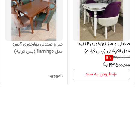
صندلی و میز نهارخوری 2 نفره
میز و صندلی نهارخوری 4نفره
مدل لاکپشتی (پس کرایه)
مدل flamingo (پس کرایه)
27,000,000
12
%
23,500,000
افزودن به سبد
ناموجود