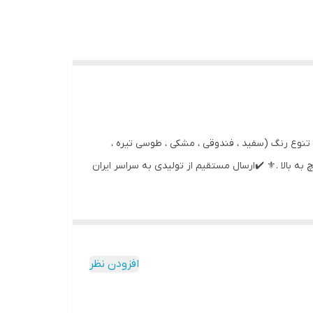
 سفارشی در تنوع رنگ (سفید ، فندوقی ، مشکی ، طوسی تیره ،
 آنتیک چوبی ، یک رنگ و ترکیبی دلخواه ) ⚜️مدل ۱۶۰ سانت هم انجام میشود با تفاوت قیمت ، برای تلوزیون های ۵۵ اینچ به بالا .⚜️ ✔️ارسال مستقیم از تولیدی به سراسر ایران
افزودن نظر