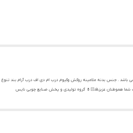
شد . جنس بدنه ملامینه روکش وکیوم درب ام دی اف درب آرام بند تنوع رن
خاب شما هموطنان عزیز🙏🏻🌷 گروه تولیدی و پخش صنایع چوبی نایس