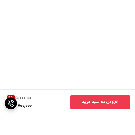
50,000,000
4
%
افزودن به سبد خرید
47,700,000