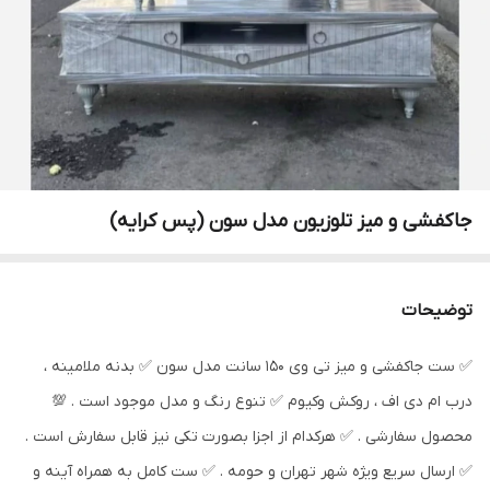
جاکفشی و میز تلوزیون مدل سون (پس کرایه)
توضیحات
✅️ ست جاکفشی و میز تی وی 150 سانت مدل سون ✅️ بدنه ملامینه ،
درب ام دی اف ، روکش وکیوم ✅️ تنوع رنگ و مدل موجود است . 💯
محصول سفارشی . ✅️ هرکدام از اجزا بصورت تکی نیز قابل سفارش است .
✅️ ارسال سریع ویژه شهر تهران و حومه . ✅️ ست کامل به همراه آینه و