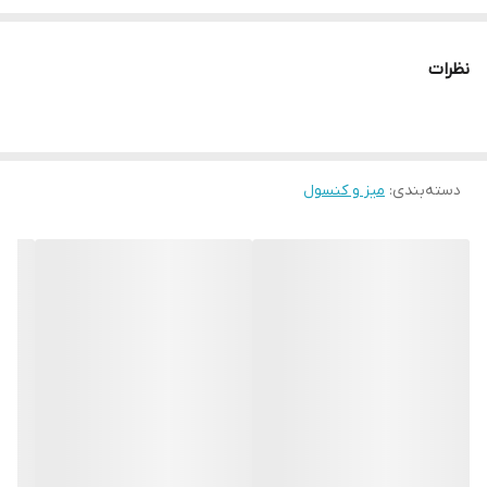
کنسول و میز تلوزیون و جاکفشی وجلومبلی و عسلی موجود است . 🚛
ارسال مستقیم از کارخانه به سراسر کشور ‌ با تشکر از اعتماد شما عزیزان
نظرات
هموطن 🌷
دسته‌بندی
:
میز و کنسول