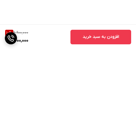
6,900,000
10
%
افزودن به سبد خرید
6,200,000
برگشت به بالا