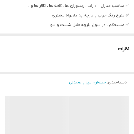
✅️ مناسب منازل ، ادارات ، رستوران ها ، کافه ها ، تالار ها و ..
✅️ تنوع رنگ چوب و پارچه به دلخواه مشتری
✅️ مستحکم ، در تنوع پارچه قابل شست و شو
🚛 ارسال مستقیم از کارخانه به سراسر کشور با مناسب ترین قیمت
پخش و تولید .
نظرات
لطفا جهت مشاوره و هماهنگی تماس گرفته و یا در پیام رسان واتساپ ،
ایتا ، روبیکا پیام گذاشته .
دسته‌بندی
:
مبلمان، میز و صندلی