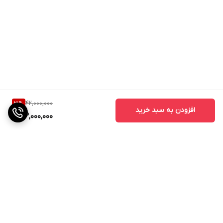
42,000,000
21
%
افزودن به سبد خرید
33,000,000
برگشت به بالا