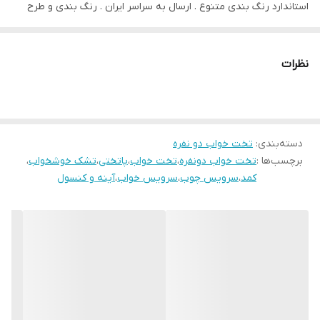
استاندارد رنگ بندی متنوع . ارسال به سراسر ایران . رنگ بندی و طرح
بصورت سفارشی و دلخواه انجام میشود و امکان لغو سفارش وجود ندارد .
با تشکر از اعتماد و انتخاب شما عزیزان .
نظرات
دسته‌بندی
:
تخت خواب دو نفره
برچسب‌ها :
تخت خواب دونفره
،
تخت خواب
،
پاتختی
،
تشک خوشخواب
،
کمد
،
سرویس چوب
،
سرویس خواب
،
آینه و کنسول