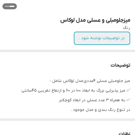
میزجلومبلی و عسلی مدل لوکاس
رنگ
در توضیحات نوشته شود .
توضیحات
میز جلومبلی عسلی ۴عددی مدل لوکاس شامل :
✅️ میز پذیرایی بزرگ به ابعاد ۱۰۰ در ۶۰ و ارتفاع تقریبی ۴۵سانتی
✅️ به همراه ۳ عدد عسلی در ابعاد کوچکتر
در تنوع رنگ بندی و مدل موجود .
✅️ امکان تسویه و پرداخت درب منزل فقط ویژه شهر تهران و حومه .
🚛 ارسال مستقیم از کارخانه به سراسر کشور .
نظرات