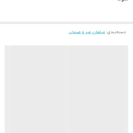
لبخند رضایت شما افتخار ماست 🌷🙏🏻
گروه تولیدی و پخش صنایع چوبی نایس
دسته‌بندی
:
مبلمان، میز و صندلی