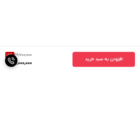
29,700,000
15
%
افزودن به سبد خرید
25,000,000
برگشت به بالا