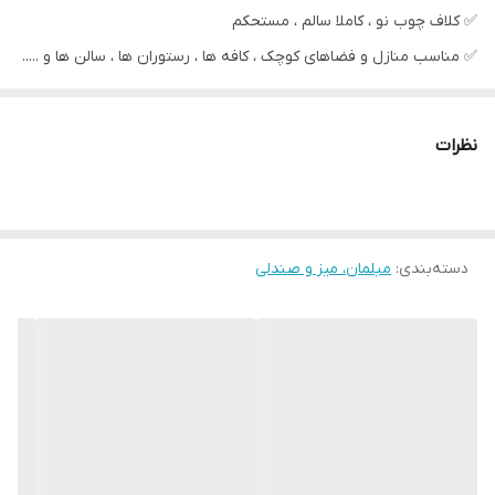
✅️ کلاف چوب نو ، کاملا سالم ، مستحکم
✅️ مناسب منازل و فضاهای کوچک ، کافه ها ، رستوران ها ، سالن ها و .....
✅️ پارچه خارجی ضد لک ، قابل شست و شو در تنوع رنگ و مدل و جنس
و طرح
نظرات
✅️ رنگ بندی پارچه و چوب دلخواه مشتری انجام میگردد .
✅️ پایه چوبی بسیار زیبا و شکیل
✅️ تعداد نفرات به دلخواه مشتری
دسته‌بندی
:
مبلمان، میز و صندلی
✅️ کف اسفنج ویژه تراکم بالا یا فوم سرد به دلخواه مشتری
🚛 ارسال مستقیم از تولیدی به سراسر کشور با بهترین قیمت و کیفیت
رقابتی
📲 آماده پخش و همکاری با نمایشگاه داران عزیز در سراسر ایران و خارج
از کشور