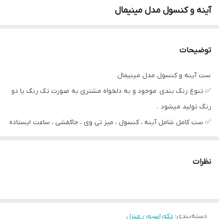
آینه و کنسول مدل مینیمال
توضیحات
ست آینه و کنسول مدل مینیمال
✅️ تنوع رنگ بندی موجود و به دلخواه مشتری به صورت تک رنگ یا دو
رنگ تولید میشود ‌ .
✅️ ست کامل شامل آینه ، کنسول ، میز تی وی ، جاکفشی ، ساعت ایستاده
موجود می باشد .
✅️ آینه گرد و مستطیل
نظرات
🚛 ارسال مستقیم از کارخانه به سراسر کشور با مناسب ترین قیمت .
با تشکر از انتخاب و اعتماد شما عزیزان ، گروه تولیدی و پخش صنایع
دسته‌بندی
:
چوبی نایس 🌷🙏🏻💫
دکوراسیون منزل