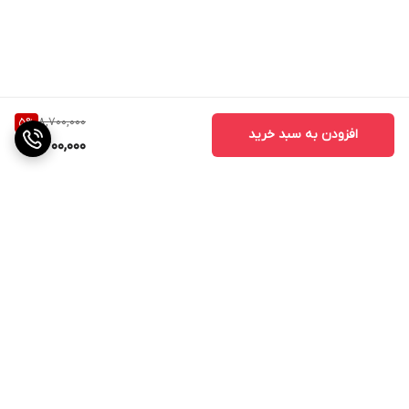
8,700,000
5
%
افزودن به سبد خرید
8,200,000
برگشت به بالا