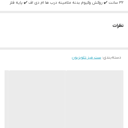
۳۲ سانت ✔️ روکش وکیوم بدنه ملامینه درب ها ام دی اف ✔️ پایه فلز
فورتیک طلایی ، نقره ای ✔️ رنگ بندی متنوع : سفید ، طوسی ، فندوقی
،کلیاف ، آنتیک ،مشکی ، صدفی ✔️ ارسال به سراسر ایران با تشکر از حسن
نظرات
انتخاب و اعتماد شما 🌷
دسته‌بندی
:
ست میز تلویزیون