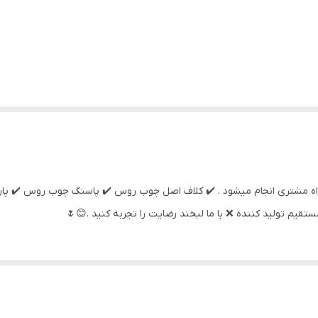
شی و دلخواه مشتری انجام میشود . ✔️ کلاف اصل چوب روس ✔️ پاسنگ چوب روس ✔
تقیم تولید کننده ❌️ با ما لبخند رضایت را تجربه کنید .😊🌷