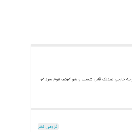
️ پارچه خارجی ضدلک قابل شست و شو ✔️کف فوم سرد ✔️
افزودن نظر