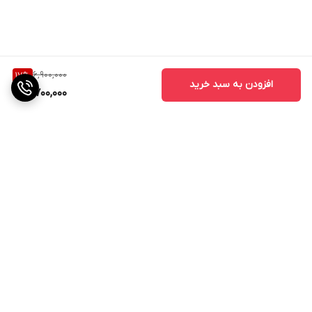
6,900,000
17
%
افزودن به سبد خرید
5,700,000
برگشت به بالا