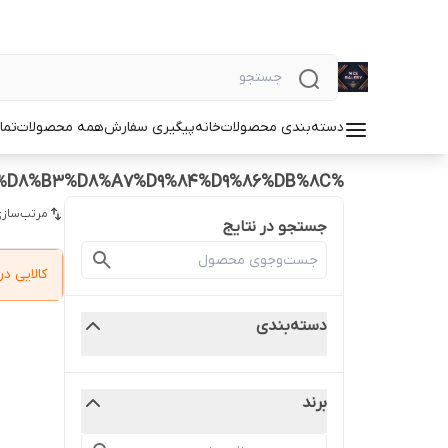
دسته‌بندی محصولات
خانه
پیگیری سفارش
همه محصولات
تما
%D8%B3%D8%A7%D8%B9%D8%AA%20%D8%B3%D8%A7%D9%84%D9%86%DB%8C
مرتب‌سازی
جستجو در نتایج
کالایی 
دسته‌بندی
برند