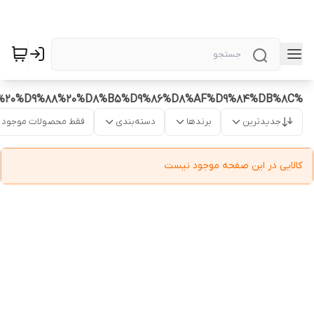
%D9%85%DB%8C%D8%B2%20%D9%88%20%D8%B5%D9%86%D8%AF%D9%84%DB%8C
جدیدترین
برندها
دسته‌بندی
فقط محصولات موجود
کالایی در این صفحه موجود نیست