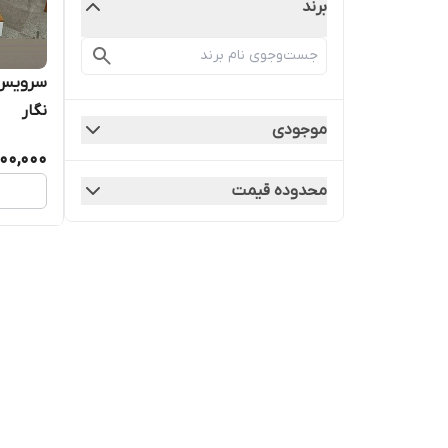
برند
سرویس 
نگار
موجودی
000,000
محدوده قیمت