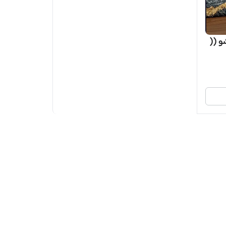
و نفره ویانا 4 کشو ((