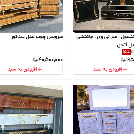
کنسول ، میز تی وی ، جاکفشی
سرویس چوب مدل سناتور
دل آنجل
15
%
2
40,500,000
19,
افزودن به سبد
افزودن به سبد