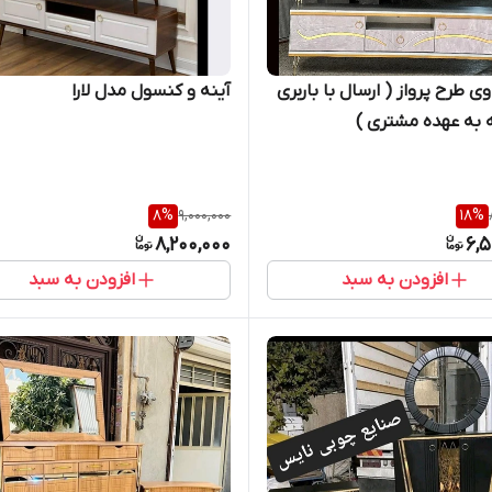
ی طرح پرواز ( ارسال با باربری
آینه و کنسول مدل لارا
 به عهده مشتری )
8
%
9,000,000
18
%
8,200,000
6,5
افزودن به سبد
افزودن به سبد