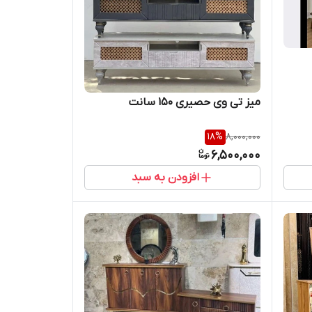
میز تی وی حصیری ۱۵۰ سانت
18
%
8,000,000
6,500,000
افزودن به سبد