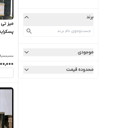
برند
میز تی و
پسکرایه
موجودی
8,000,000
00,000
محدوده قیمت