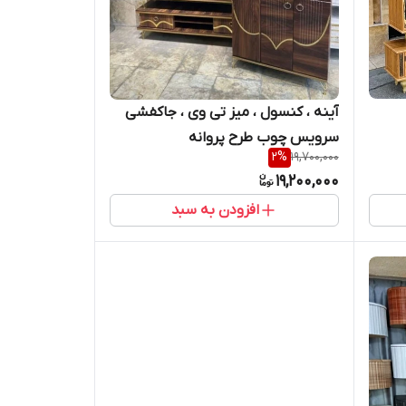
آینه ، کنسول ، میز تی وی ، جاکفشی
سرویس چوب طرح پروانه
2
%
19,700,000
19,200,000
افزودن به سبد