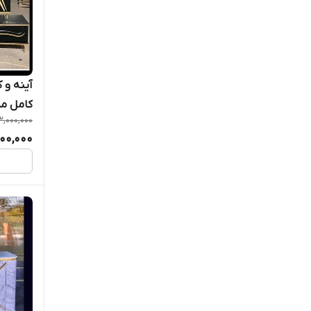
آینه و 
کامل م
3,000,000
500,000