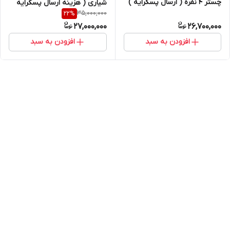
چستر 4 نفره ( ارسال پسکرایه )
شیاری ( هزینه ارسال پسکرایه
35,000,000
22
%
می باشد .)
27,000,000
26,700,000
افزودن به سبد
افزودن به سبد