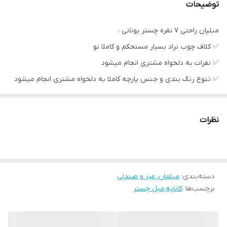
توضیحات
مبلپان راحتی ۷ نفره چستر یونانی :
✅️ کلاف چوب نراد بسیار مستحکم و کاملا نو
✅️ نفرات به دلخواه مشتری انجام میشود ‌
✅️ تنوع رنگ بندی و جنس پارچه کاملا به دلخواه مشتری انجام میشود ‌
✅️ کف اسفنج ویژه تراکم بالا یا فوم سرد به انتخاب مشتری
✅️ رنگ چوب و پایه کاملا متناسب با سفارش و سلیقه مشتری
نظرات
✅️ ارسال مستقیم از کارخانه با مناسب ترین قیمت به سراسر کشور .
📲 جهت مشاوره ، هماهنگی یا اطلاعات بیشتر تماس گرفته و یا در پیام
دسته‌بندی
:
مبلمان، میز و صندلی
رسان واتساپ ، ایتا ، روبیکا پیام بگذارید .
برچسب‌ها :
کاناپه
،
مبل چستر
با تشکر .
گروه تولیدی و پخش صنایع چوب نایس