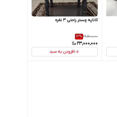
کاناپه چستر راحتی ۳ نفره
22
%
29,500,000
23,000,000
افزودن به سبد