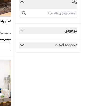
برند
مبل راحتی چستر
موجودی
8,000,000
00,000
محدوده قیمت