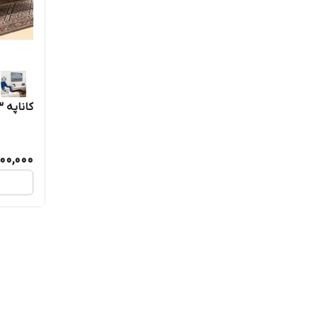
کاناپه ۳ نفره چستر یونانی راحتی
000,000