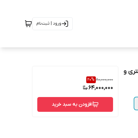
ورود | ثبت‌نام
شتری و
20
%
80,000,000
64,000,000
افزودن به سبد خرید