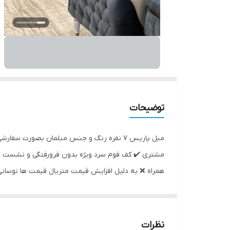
توضیحات
مبل پاریس ۷ نفره رنگ و جنس مبلمان بصور
همراه ❌️ به دلیل افزایش قیمت متریال قیمت ها نوسانی 
کاهش کیفیت .❌️ با ما لبخند رضایت را تجربه کنید 😊 گ
نظرات