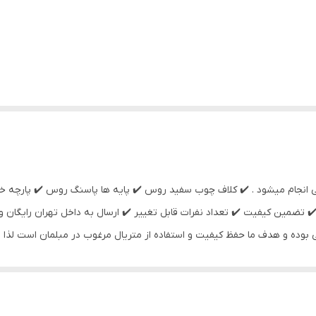
ت سفارشی انجام میشود . ✔️ کلاف چوب سفید روس ✔️ پایه ها پاسنگ روس ✔️ پار
بوده و هدف ما حفظ کیفیت و استفاده از متریال مرغوب در مبلمان است لذا تاثی
روه تولیدی مبلمان و صنایع چوبی نایس واقع در تهران .