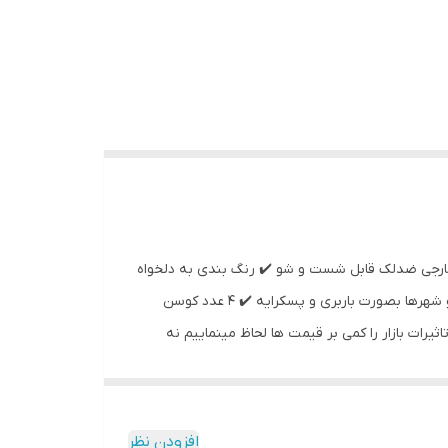
چه خارجی ضدلک قابل شست و شو ✔️ رنگ بندی به دلخواه
مشتری ✔️ کف فوم سرد ویژه بدون فرورفتگی و نشست ✔️ تضمین کیفیت ✔️ تعداد نفرات قابل تغییر ✔️ ارسال به داخل تهران رایگان و شهرها بصورت باربری و پسکرایه ✔️ ۴ عدد کوسن
رات بازار را کمی بر قیمت ها لحاظ مینماییم نه
افزودن نظر