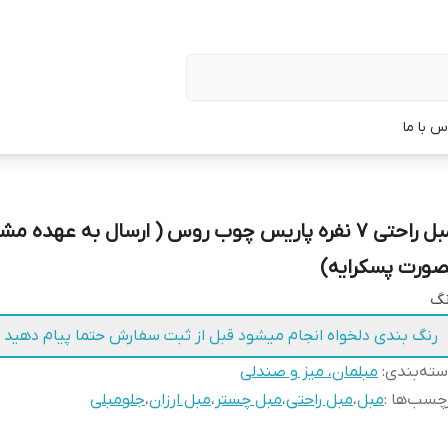
س با ما
مبل راحتی ۷ نفره پاریس چوب روس ( ارسال به عهده م
صورت پسکرایه)
نگ
رنگ بندی دلخواه انجام میشود قبل از ثبت سفارش حتما پیام دهید
ته‌بندی
:
مبلمان، میز و صندلی
چسب‌ها :
مبل
،
مبل راحتی
،
مبل چستر
،
مبل ارزان
،
جلومبلی