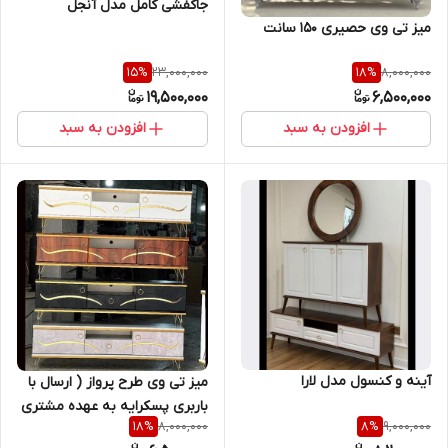
جاکفشی کامل مدل آنجل
میز تی وی حصیری ۱۵۰ سانت
23,000,000
8,000,000
15
%
18
%
19,500,000
6,500,000
افزودن به سبد
افزودن به سبد
آینه و کنسول مدل لارا
میز تی وی طرح پرواز ( ارسال با
باربری پسکرایه به عهده مشتری
8,000,000
9,000,000
18
%
8
%
)