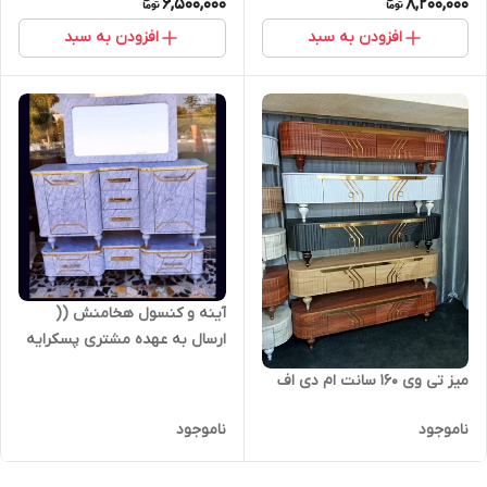
6,500,000
8,200,000
افزودن به سبد
افزودن به سبد
آینه و کنسول هخامنش ((
ارسال به عهده مشتری پسکرایه
است .))
میز تی وی ۱۶۰ سانت ام دی اف
ناموجود
ناموجود