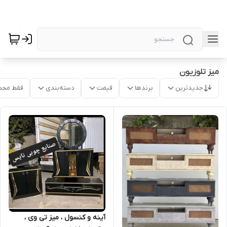
میز تلوزیون
جدیدترین
برندها
قیمت
دسته‌بندی
فقط محص
آینه و کنسول ، میز تی وی ،