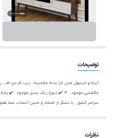
توضیحات
جاکفشی موجود . ⚜️ ✔️ تنوع رنگ بندی موجود . ✔️ پایه
سراسر کشور . با تشکر از اعتماد و حسن انتخاب شما ه
جهت ثبت سفارش و اطلاعات بیشتر تماس گرفته شود و یا د
📲 09228621660
نظرات