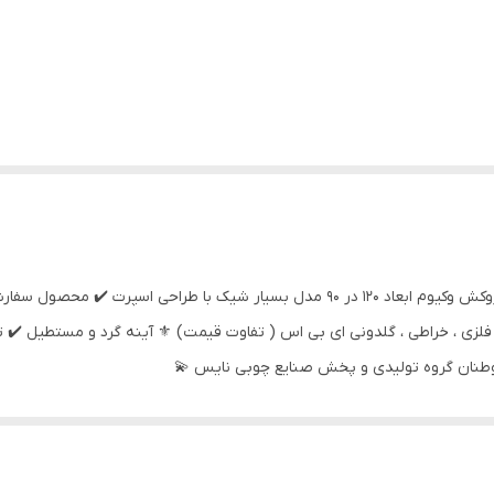
آینه و کنسول مدل لارا بدنه ملامینه ، درب ام دی اف ، روکش وکیوم ابعاد ۱۲۰ در ۹۰ مدل 
 فلزی ، خراطی ، گلدونی ای بی اس ( تفاوت قیمت) ⚜️ آینه گرد و مستطیل ✔️ 
موطنان گروه تولیدی و پخش صنایع چوبی نایس 💫
ر روبیکا ، ایتا پیام بدهید . تشکر .