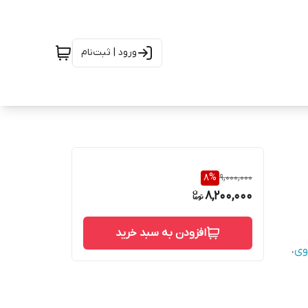
ورود | ثبت‌نام
8
%
9,000,000
8,200,000
افزودن به سبد خرید
وی
،