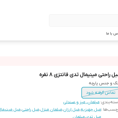
س با ما
ل راحتی مینیمال تدی فانتزی ٨ نفره
گ و جنس پارچه
تماس گرفته شود
ته‌بندی
:
مبلمان، میز و صندلی
چسب‌ها :
مبل جهیزیه
،
مبل ارزان
،
مبلمان منزل
،
مبل راحتی
،
مبل مینیما
مبل تدی
،
مبلمان